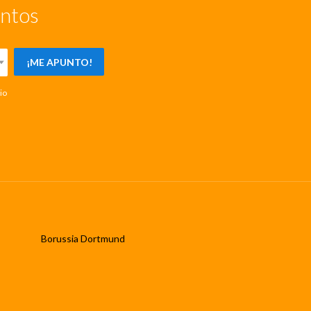
entos
¡ME APUNTO!
io
Borussia Dortmund