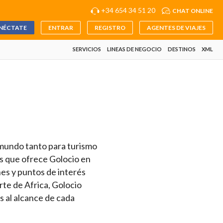
+34 654 34 51 20
CHAT ONLINE
NÉCTATE
ENTRAR
REGISTRO
AGENTES DE VIAJES
SERVICIOS
LINEAS DE NEGOCIO
DESTINOS
XML
 mundo tanto para turismo
es que ofrece Golocio en
nes y puntos de interés
te de Africa, Golocio
s al alcance de cada