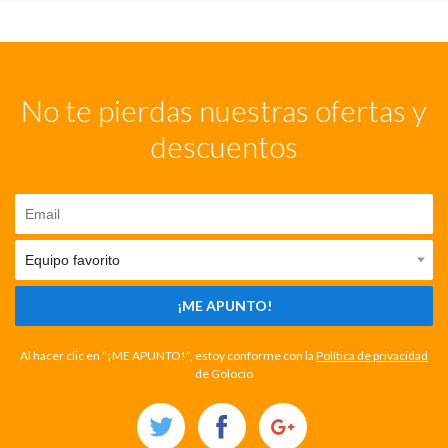
No te pierdas nuestras ofertas y
descuentos
¡ME APUNTO!
Al hacer clic en “¡ME APUNTO!”, estoy conforme con la
Política de privacidad
de Golocio