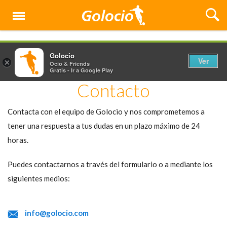
Menú
Golocio
Ver
×
Ocio & Friends
Gratis - Ir a Google Play
Contacto
Contacta con el equipo de Golocio y nos comprometemos a
tener una respuesta a tus dudas en un plazo máximo de 24
horas.
Puedes contactarnos a través del formulario o a mediante los
siguientes medios:
info@golocio.com