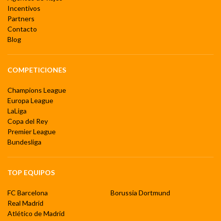
Incentivos
Partners
Contacto
Blog
COMPETICIONES
Champions League
Europa League
LaLiga
Copa del Rey
Premier League
Bundesliga
TOP EQUIPOS
FC Barcelona
Borussia Dortmund
Real Madrid
Atlético de Madrid