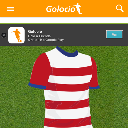
Menú
Golocio
Ver
×
Ocio & Friends
Gratis - Ir a Google Play