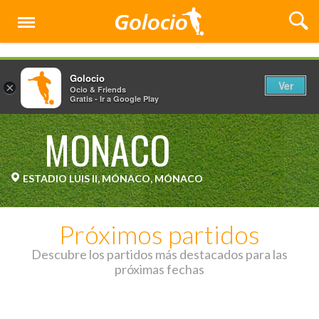
Menú
Golocio
Ver
×
Ocio & Friends
Gratis - Ir a Google Play
MONACO
ESTADIO LUIS II, MÓNACO, MÓNACO
Próximos partidos
Descubre los partidos más destacados para las
próximas fechas