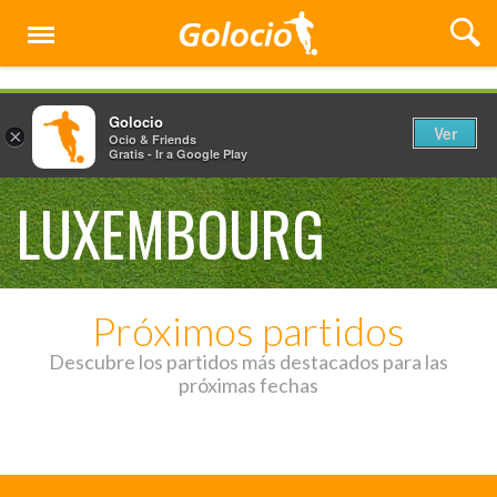
Menú
Golocio
Ver
×
Ocio & Friends
Gratis - Ir a Google Play
LUXEMBOURG
Próximos partidos
Descubre los partidos más destacados para las
próximas fechas