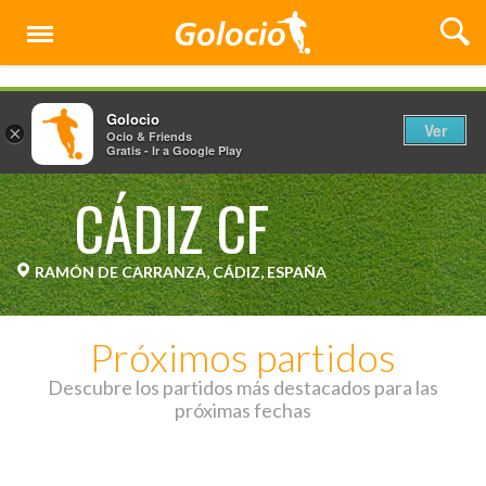
Menú
Golocio
Ver
×
Ocio & Friends
Gratis - Ir a Google Play
CÁDIZ CF
RAMÓN DE CARRANZA, CÁDIZ, ESPAÑA
Próximos partidos
Descubre los partidos más destacados para las
próximas fechas