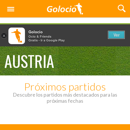
Menú
Golocio
Ver
×
Ocio & Friends
Gratis - Ir a Google Play
AUSTRIA
Próximos partidos
Descubre los partidos más destacados para las
próximas fechas