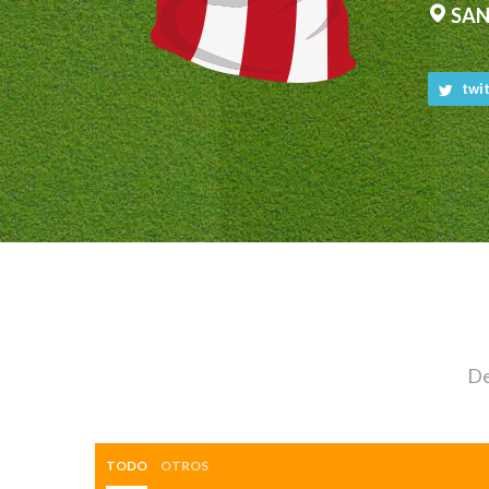
SAN
twit
De
TODO
OTROS