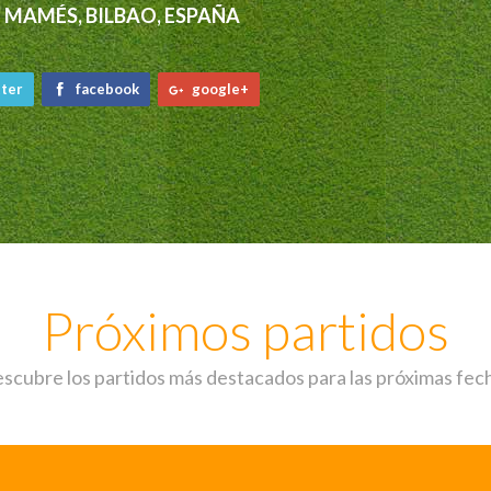
 MAMÉS, BILBAO, ESPAÑA
ter
facebook
google+
Próximos partidos
scubre los partidos más destacados para las próximas fec