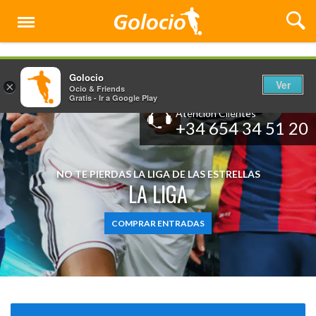
Menú
Golocio
Ver
×
Ocio & Friends
Gratis - Ir a Google Play
Atención Clientes
+34 654 34 51 20
NO TE PIERDAS LA LIGA DE LAS ESTRELLAS
LA LIGA
COMPRAR ENTRADAS