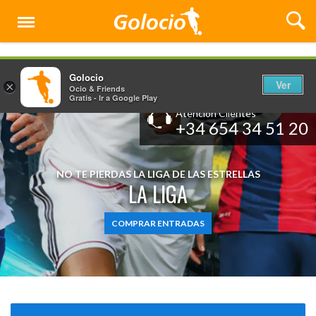
Menú
Golocio
Ver
×
Ocio & Friends
Gratis - Ir a Google Play
Atención Clientes
+34 654 34 51 20
NO TE PIERDAS LA LIGA DE LAS ESTRELLAS
LA LIGA
COMPRAR ENTRADAS